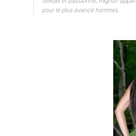
Sexuel et passionné, mignon appar
pour le plus avancé hommes.