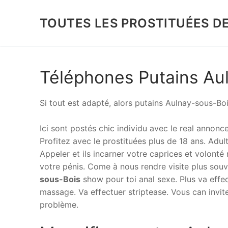
Aller
au
TOUTES LES PROSTITUÉES D
contenu
Téléphones Putains Au
Si tout est adapté, alors putains Aulnay-sous-Boi
Ici sont postés chic individu avec le real annonce
Profitez avec le prostituées plus de 18 ans. Adul
Appeler et ils incarner votre caprices et volont
votre pénis. Come à nous rendre visite plus souve
sous-Bois
show pour toi anal sexe. Plus va effect
massage. Va effectuer striptease. Vous can invit
problème.