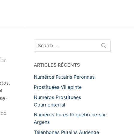
Rechercher
:
ier
ARTICLES RÉCENTS
Numéros Putains Péronnas
otos.
Prostituées Villepinte
et
Numéros Prostituées
ay-
Cournonterral
 de
Numéros Putes Roquebrune-sur-
Argens
Téléphones Putains Audenge