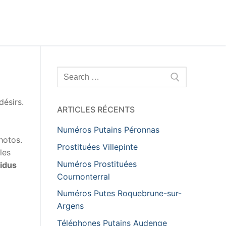
Rechercher
:
désirs.
ARTICLES RÉCENTS
Numéros Putains Péronnas
hotos.
Prostituées Villepinte
les
Numéros Prostituées
vidus
Cournonterral
Numéros Putes Roquebrune-sur-
Argens
Téléphones Putains Audenge