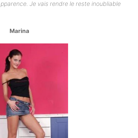
parence. Je vais rendre le reste inoubliable
Marina