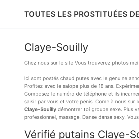
Aller
au
TOUTES LES PROSTITUÉES D
contenu
Claye-Souilly
Chez nous sur le site Vous trouverez photos meille
Ici sont postés chaud putes avec le genuine ann
Profitez avec le salope plus de 18 ans. Expérime
Composez le numéro de téléphone et ils incarner 
saisir par vous et votre pénis. Come à nous sur l
Claye-Souilly
démontrer toi groupe sexe. Plus va
professionnel, massage. Danse danse sexy. Vous c
Vérifié putains Claye-So